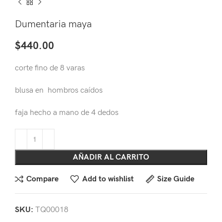
Dumentaria maya
$
440.00
corte fino de 8 varas
blusa en hombros caídos
faja hecho a mano de 4 dedos
AÑADIR AL CARRITO
Compare
Add to wishlist
Size Guide
SKU:
TQ00018