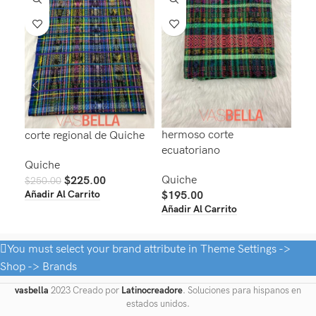
hermoso corte
corte regional de Quiche
taj
ecuatoriano
me
Quiche
Quiche
$
225.00
Qui
$
250.00
Añadir Al Carrito
$
195.00
$
40
Añadir Al Carrito
Aña
You must select your brand attribute in Theme Settings ->
Shop -> Brands
vasbella
2023 Creado por
Latinocreadore
. Soluciones para hispanos en
estados unidos.