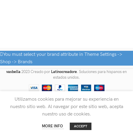
You must select your brand attribute in Theme Settings ->
Shop -> Brands
vasbella
2023 Creado por
Latinocreadore
. Soluciones para hispanos en
estados unidos.
Utilizamos cookies para mejorar su experiencia en
nuestro sitio web. Al navegar por este sitio web, acepta
nuestro uso de cookies.
0
MORE INFO
ACCEPT
Shop
Cart
Home
My account