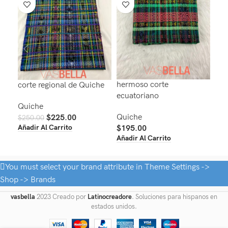
hermoso corte
Qui
corte regional de Quiche
ecuatoriano
Qui
Quiche
Quiche
$
225.00
$
41
$
250.00
Aña
Añadir Al Carrito
$
195.00
Añadir Al Carrito
You must select your brand attribute in Theme Settings ->
Shop -> Brands
vasbella
2023 Creado por
Latinocreadore
. Soluciones para hispanos en
estados unidos.