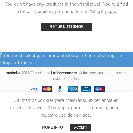
You don't have any products in the wishlist yet.
You will find
a lot of interesting products on our "Shop" page.
RETURN TO SHOP
You must select your brand attribute in Theme Settings ->
Shop -> Brands
vasbella
2023 Creado por
Latinocreadore
. Soluciones para hispanos en
estados unidos.
Utilizamos cookies para mejorar su experiencia en
nuestro sitio web. Al navegar por este sitio web, acepta
nuestro uso de cookies.
0
MORE INFO
ACCEPT
Shop
Cart
Home
My account