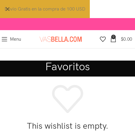
Envio Gratis en la compra de 100 USD
0
Menu
$
0.00
Favoritos
This wishlist is empty.