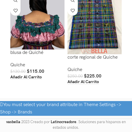
blusa de Quiché
corte regional de Quiche
taj
me
Quiche
Quiche
$
115.00
$
130.00
$
225.00
Qui
$
250.00
Añadir Al Carrito
Añadir Al Carrito
$
40
Aña
You must select your brand attribute in Theme Settings ->
Shop -> Brands
vasbella
2023 Creado por
Latinocreadore
. Soluciones para hispanos en
estados unidos.