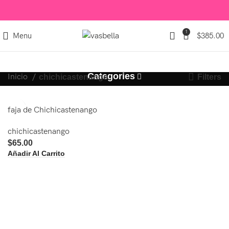
1
Menu
$
385.00
Categories
Inicio
Filters
chichicastenango
faja de Chichicastenango
chichicastenango
$
65.00
Añadir Al Carrito