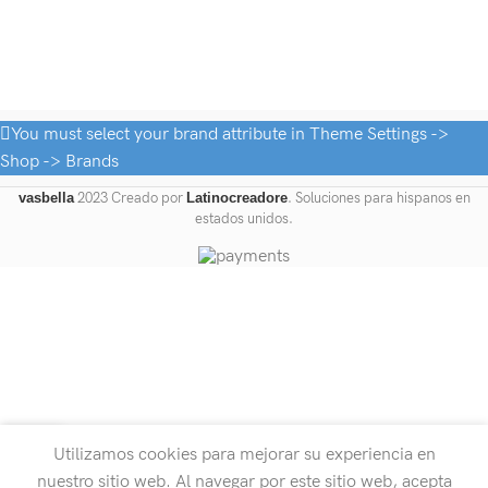
You must select your brand attribute in Theme Settings ->
Shop -> Brands
vasbella
2023 Creado por
Latinocreadore
. Soluciones para hispanos en
estados unidos.
1
Utilizamos cookies para mejorar su experiencia en
Shop
Cart
My account
Home
nuestro sitio web. Al navegar por este sitio web, acepta