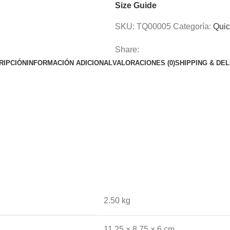
Size Guide
SKU:
TQ00005
Categoría:
Qui
Share:
RIPCIÓN
INFORMACIÓN ADICIONAL
VALORACIONES (0)
SHIPPING & DE
2.50 kg
11.25 × 8.75 × 6 cm