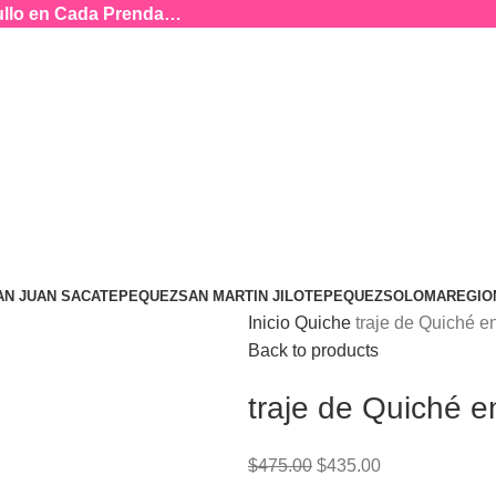
rgullo en Cada Prenda…
AN JUAN SACATEPEQUEZ
SAN MARTIN JILOTEPEQUEZ
SOLOMA
REGIO
Inicio
Quiche
traje de Quiché en
Back to products
traje de Quiché en
$
475.00
$
435.00