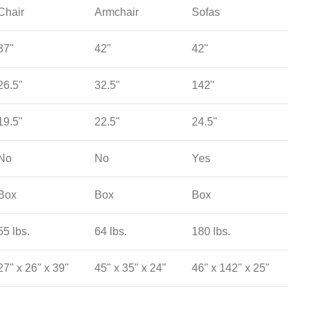
Chair
Armchair
Sofas
37"
42"
42"
26.5"
32.5"
142"
19.5"
22.5"
24.5"
No
No
Yes
Box
Box
Box
55 lbs.
64 lbs.
180 lbs.
27" x 26" x 39"
45" x 35" x 24"
46" x 142" x 25"