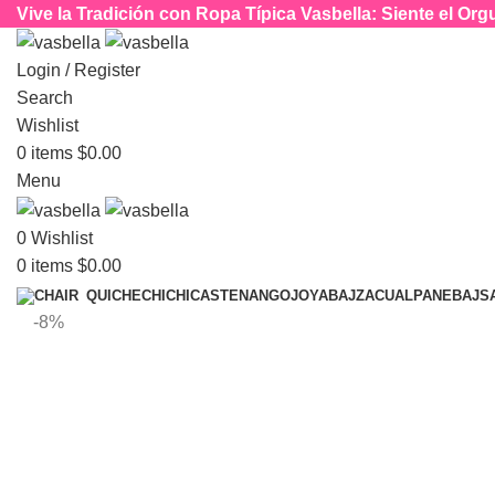
Vive la Tradición con Ropa Típica Vasbella: Siente el O
Login / Register
Search
Wishlist
0
items
$
0.00
Menu
0
Wishlist
0
items
$
0.00
CHICHICASTENANGO
JOYABAJ
ZACUALPA
NEBAJ
S
QUICHE
-8%