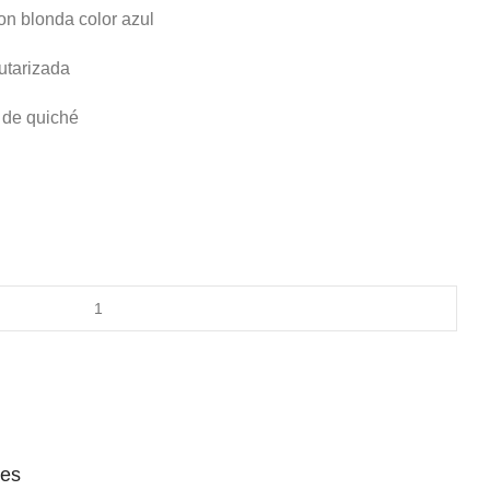
on blonda color azul
utarizada
l de quiché
nes