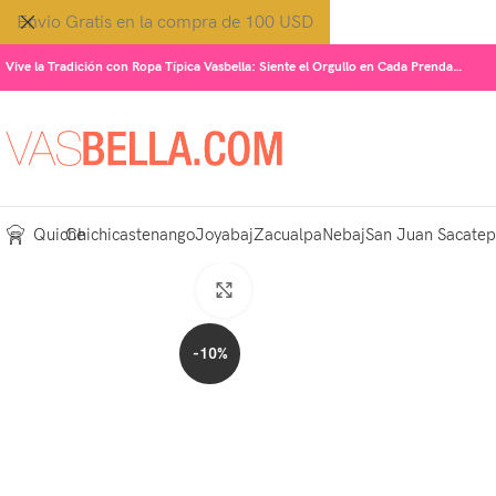
Envio Gratis en la compra de 100 USD
Vive la Tradición con Ropa Típica Vasbella: Siente el Orgullo en Cada Prenda…
Quiche
Chichicastenango
Joyabaj
Zacualpa
Nebaj
San Juan Sacate
Click to enlarge
-10%