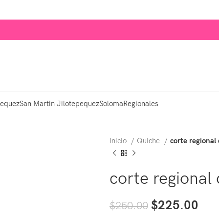
pequez
San Martin Jilotepequez
Soloma
Regionales
Inicio
Quiche
corte regional
corte regional
$
225.00
$
250.00