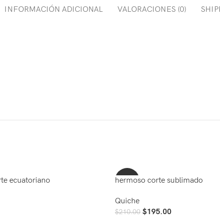
INFORMACIÓN ADICIONAL
VALORACIONES (0)
SHIP
te ecuatoriano
hermoso corte sublimado
-7%
Quiche
$
195.00
$
210.00