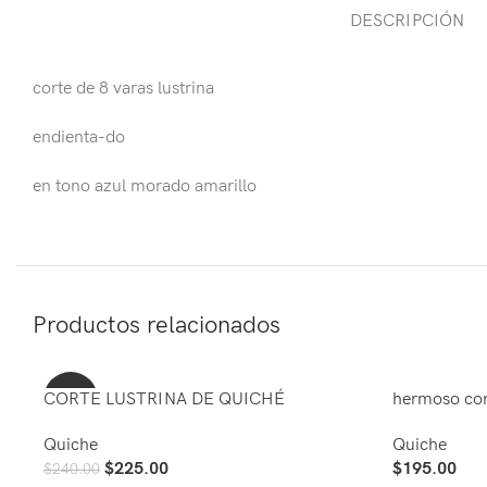
DESCRIPCIÓN
corte de 8 varas lustrina
endienta-do
en tono azul morado amarillo
Productos relacionados
CORTE LUSTRINA DE QUICHÉ
-6%
hermoso cor
Quiche
Quiche
$
225.00
$
195.00
$
240.00