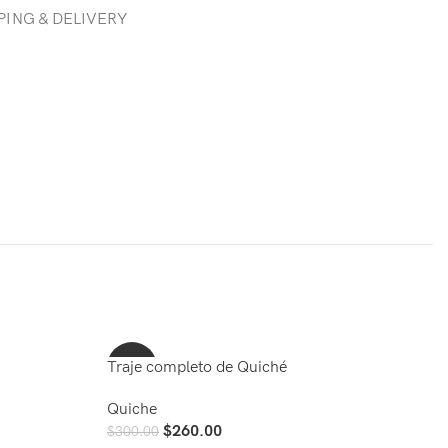
PING & DELIVERY
Traje completo de Quiché
-13%
tr
Quiche
Qu
$
260.00
$
300.00
$
4