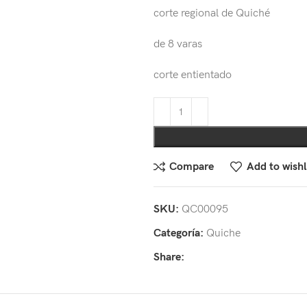
corte regional de Quiché
de 8 varas
corte entientado
Compare
Add to wishl
SKU:
QC00095
Categoría:
Quiche
Share: