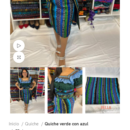
Watch video
Click to enlarge
Inicio
Quiche
Quiche verde con azul