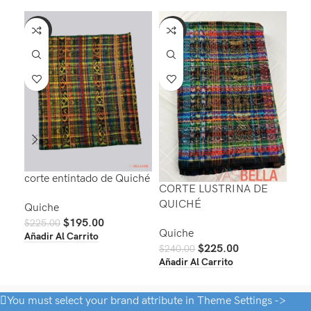
-13%
-6%
-2
corte entintado de Quiché
CORTE LUSTRINA DE
FA
QUICHÉ
Quiche
Qui
$
195.00
$
225.00
Quiche
$
40
Añadir Al Carrito
Aña
$
225.00
$
240.00
Añadir Al Carrito
You must select your brand attribute in Theme Settings ->