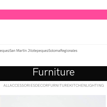
pequez
San Martin Jilotepequez
Soloma
Regionales
Furniture
ALL
ACCESSORIES
DECOR
FURNITURE
KITCHEN
LIGHTING