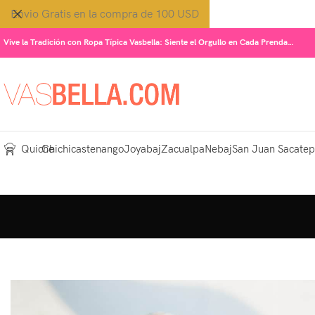
Envio Gratis en la compra de 100 USD
Vive la Tradición con Ropa Típica Vasbella: Siente el Orgullo en Cada Prenda…
Quiche
Chichicastenango
Joyabaj
Zacualpa
Nebaj
San Juan Sacate