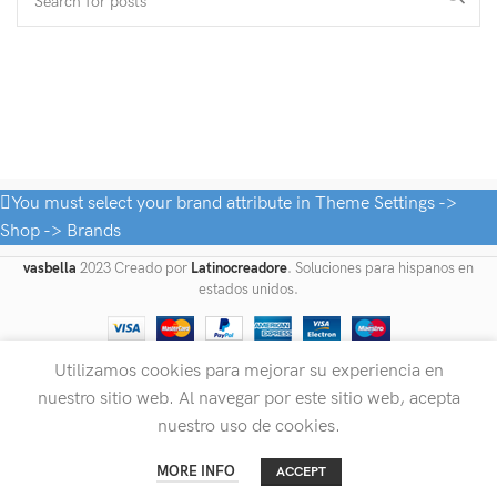
You must select your brand attribute in Theme Settings ->
Shop -> Brands
vasbella
2023 Creado por
Latinocreadore
. Soluciones para hispanos en
estados unidos.
Utilizamos cookies para mejorar su experiencia en
nuestro sitio web. Al navegar por este sitio web, acepta
nuestro uso de cookies.
0
MORE INFO
ACCEPT
Shop
Cart
Home
My account