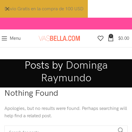
Envio Gratis en la compra de 100 USD
0
Menu
$
0.00
Posts by
Dominga
Raymundo
Nothing Found
Apologies, but no results were found. Perhaps searching will
help find a related post.